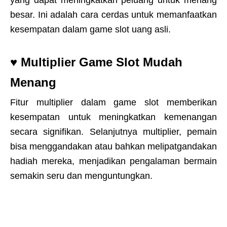
yang dapat meningkatkan peluang untuk menang
besar. Ini adalah cara cerdas untuk memanfaatkan
kesempatan dalam game slot uang asli.
♥ Multiplier Game Slot Mudah
Menang
Fitur multiplier dalam game slot memberikan
kesempatan untuk meningkatkan kemenangan
secara signifikan. Selanjutnya multiplier, pemain
bisa menggandakan atau bahkan melipatgandakan
hadiah mereka, menjadikan pengalaman bermain
semakin seru dan menguntungkan.