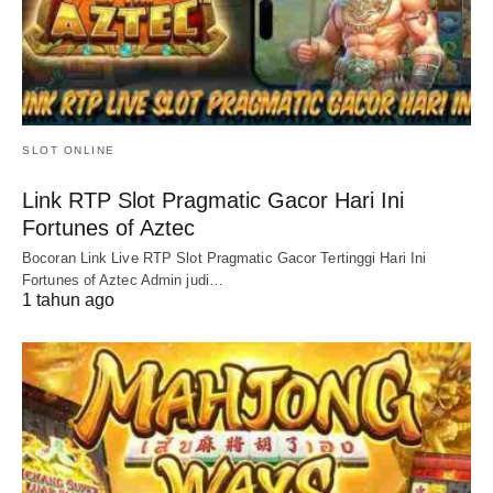
SLOT ONLINE
Link RTP Slot Pragmatic Gacor Hari Ini
Fortunes of Aztec
Bocoran Link Live RTP Slot Pragmatic Gacor Tertinggi Hari Ini
Fortunes of Aztec Admin judi…
1 tahun ago