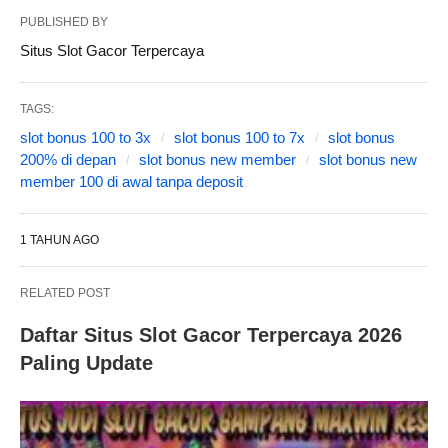
PUBLISHED BY
Situs Slot Gacor Terpercaya
TAGS:
slot bonus 100 to 3x
slot bonus 100 to 7x
slot bonus
200% di depan
slot bonus new member
slot bonus new
member 100 di awal tanpa deposit
1 TAHUN AGO
RELATED POST
Daftar Situs Slot Gacor Terpercaya 2026
Paling Update