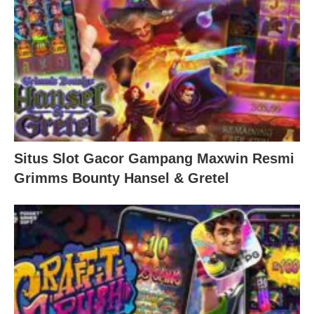
Situs Slot Gacor Gampang Maxwin Resmi
Grimms Bounty Hansel & Gretel