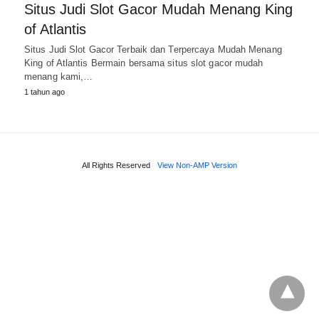
Situs Judi Slot Gacor Mudah Menang King
of Atlantis
Situs Judi Slot Gacor Terbaik dan Terpercaya Mudah Menang
King of Atlantis Bermain bersama situs slot gacor mudah
menang kami,…
1 tahun ago
All Rights Reserved
View Non-AMP Version