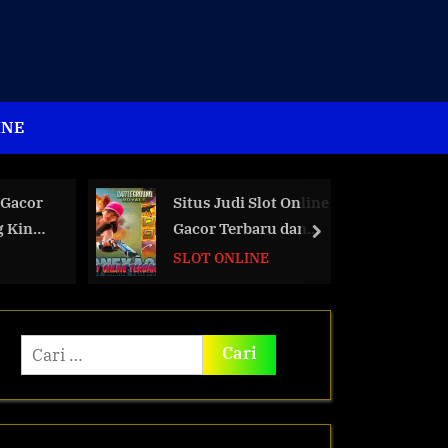
INE
lot Online
Blackpink Gagal
aru dan
Konser di Jakarta
next
Karena Tak Dapat Izin
NE
INTERNASIONAL
nd Royale
Cari
untuk: