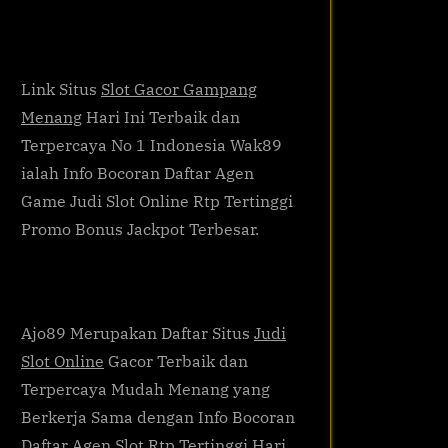
Link Situs
Slot Gacor Gampang
Menang
Hari Ini Terbaik dan
Terpercaya No 1 Indonesia Wak89
ialah Info Bocoran Daftar Agen
Game Judi Slot Online Rtp Tertinggi
Promo Bonus Jackpot Terbesar.
Ajo89 Merupakan Daftar Situs
Judi
Slot Online
Gacor Terbaik dan
Terpercaya Mudah Menang yang
Berkerja Sama dengan Info Bocoran
Daftar Agen Slot Rtp Tertinggi Hari