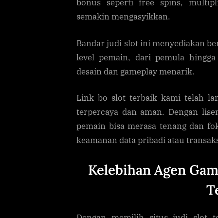
bonus seperti free spins, multipl
semakin mengasyikkan.
Bandar judi slot ini menyediakan b
level pemain, dari pemula hingga 
desain dan gameplay menarik.
Link bo slot terbaik kami telah la
terpercaya dan aman. Dengan lise
pemain bisa merasa tenang dan fo
keamanan data pribadi atau transaks
Kelebihan Agen Game
T
Dengan memilih situs judi slot 