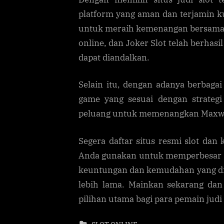
platform yang aman dan terjamin ku
untuk meraih kemenangan bersama. 
online, dan Joker Slot telah berhas
dapat diandalkan.
Selain itu, dengan adanya berbagai
game yang sesuai dengan strateg
peluang untuk memenangkan Maxwin
Segera daftar situs resmi slot dan
Anda gunakan untuk memperbesar 
keuntungan dan kemudahan yang di
lebih lama. Mainkan sekarang dan 
pilihan utama bagi para pemain judi 