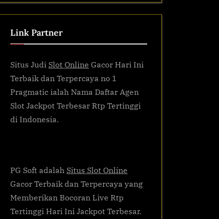
Link Partner
Situs Judi
Slot Online
Gacor Hari Ini
Terbaik dan Terpercaya no 1
Pragmatic ialah Nama Daftar Agen
Slot Jackpot Terbesar Rtp Tertinggi
di Indonesia.
PG Soft adalah
Situs Slot Online
Gacor Terbaik dan Terpercaya yang
Memberikan Bocoran Live Rtp
Tertinggi Hari Ini Jackpot Terbesar.