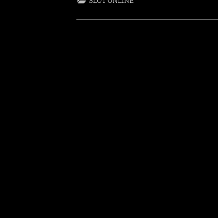
SLOT ONLINE