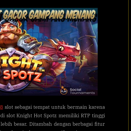
88
slot sebagai tempat untuk bermain karena
di slot Knight Hot Spotz memiliki RTP tinggi
bih besar. Ditambah dengan berbagai fitur