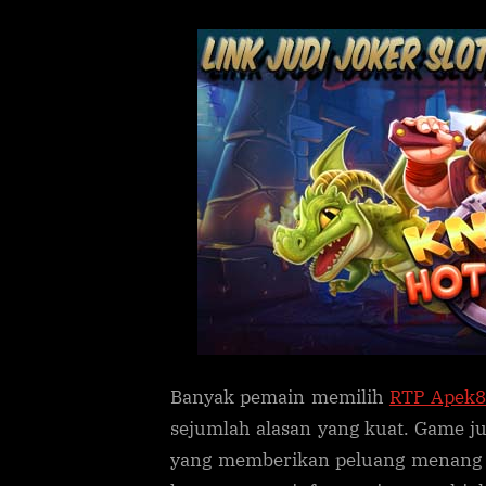
Banyak pemain memilih
RTP Apek
sejumlah alasan yang kuat. Game ju
yang memberikan peluang menang le