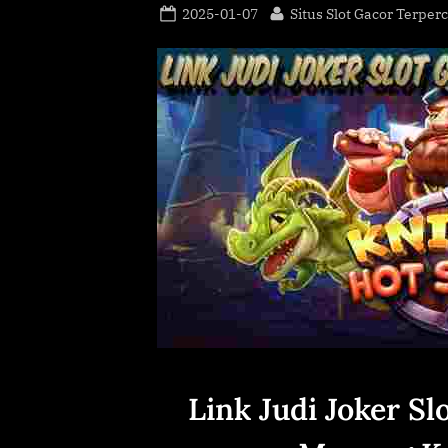
Posted
By
2025-01-07
Situs Slot Gacor Terper
on
Link Judi Joker S