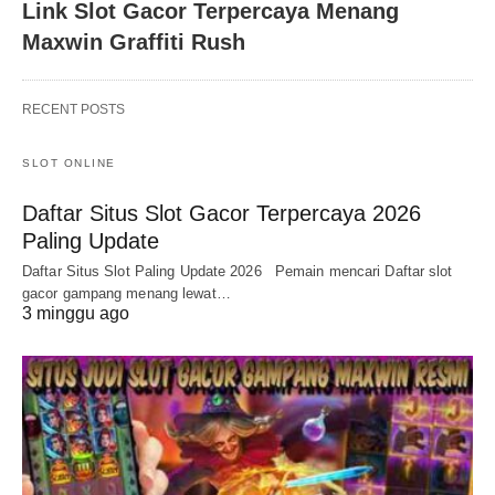
Link Slot Gacor Terpercaya Menang
Maxwin Graffiti Rush
RECENT POSTS
SLOT ONLINE
Daftar Situs Slot Gacor Terpercaya 2026
Paling Update
Daftar Situs Slot Paling Update 2026 Pemain mencari Daftar slot
gacor gampang menang lewat…
3 minggu ago