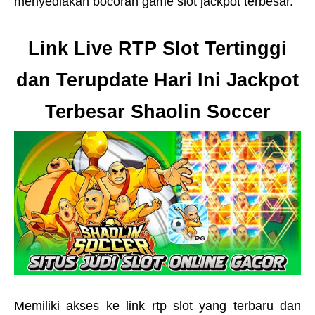
menyediakan bocoran game slot jackpot terbesar.
Link Live RTP Slot Tertinggi
dan Terupdate Hari Ini Jackpot
Terbesar Shaolin Soccer
Memiliki akses ke link rtp slot yang terbaru dan