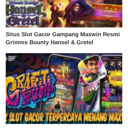
Situs Slot Gacor Gampang Maxwin Resmi
Grimms Bounty Hansel & Gretel