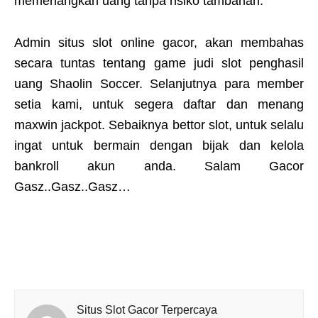
memenangkan uang tanpa risiko tambahan.
Admin situs slot online gacor, akan membahas
secara tuntas tentang game judi slot penghasil
uang Shaolin Soccer. Selanjutnya para member
setia kami, untuk segera daftar dan menang
maxwin jackpot. Sebaiknya bettor slot, untuk selalu
ingat untuk bermain dengan bijak dan kelola
bankroll akun anda. Salam Gacor
Gasz..Gasz..Gasz…
Situs Slot Gacor Terpercaya