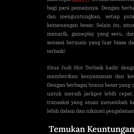
bagi para pemainnya. Dengan berba
dan menguntungkan, setiap put
kemenangan besar. Selain itu, situ
menarik, gameplay yang seru, da
sensasi bermain yang luar biasa da
terbaik!
Situs Judi Slot Terbaik hadir de
memberikan kenyamanan dan keu
Dengan berbagai bonus besar yang 
untuk meraih jackpot lebih cepat
transaksi yang aman menambah ke
lebih dalam dan nikmati pengalama
Temukan Keuntungan 