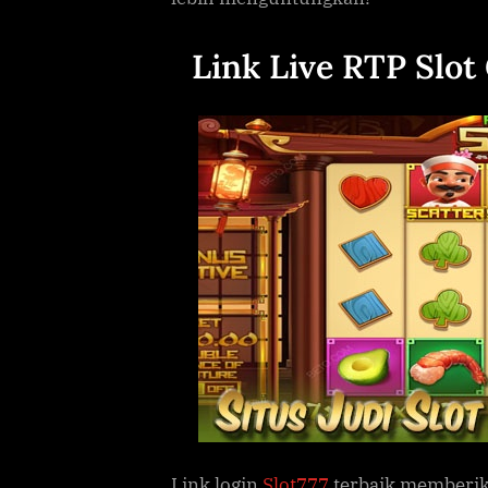
Link Live RTP Slot 
Link login
Slot777
terbaik memberik