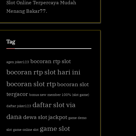
Slot Online Terpercaya Mudah
Menang Bakar77.
Tag
bocoran rtp slot
agen joker123
bocoran rtp slot hari ini
bocoran slot rtp
bocoran slot
tergacor
bonus new member 100% (slot game)
daftar slot via
daftar joker123
dana
dewa slot jackpot
game demo
game slot
slot
game online slot