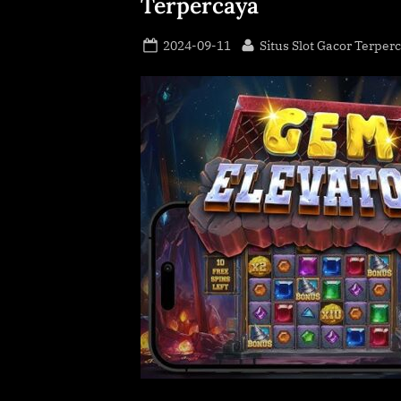
Terpercaya
Posted
By
2024-09-11
Situs Slot Gacor Terper
on