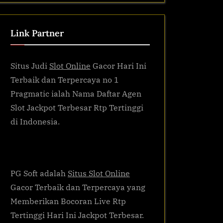
Link Partner
Situs Judi
Slot Online
Gacor Hari Ini
Terbaik dan Terpercaya no 1
Pragmatic ialah Nama Daftar Agen
Slot Jackpot Terbesar Rtp Tertinggi
di Indonesia.
PG Soft adalah
Situs Slot Online
Gacor Terbaik dan Terpercaya yang
Memberikan Bocoran Live Rtp
Tertinggi Hari Ini Jackpot Terbesar.