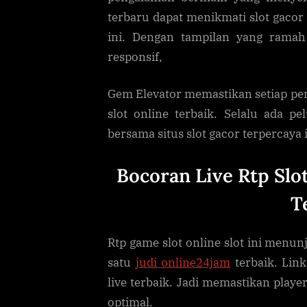
terbaru dapat menikmati slot gaco
ini. Dengan tampilan yang rama
responsif,
Gem Elevator memastikan setiap p
slot online terbaik. Selalu ada 
bersama situs slot gacor terpercaya i
Bocoran Live Rtp Slot
T
Rtp game slot online slot ini menu
satu
judi online24jam
terbaik. Link
live terbaik. Jadi memastikan play
optimal.