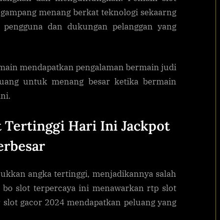
r gampang menang berkat teknologi sekaarng
h pengguna dan dukungan pelanggan yang
emain mendapatkan pengalaman bermain judi
peluang untuk menang besar ketika bermain
ni.
 Tertinggi Hari Ini Jackpot
erbesar
njukkan angka tertinggi, menjadikannya salah
 bo slot terpercaya ini menawarkan rtp slot
er slot gacor 2024 mendapatkan peluang yang