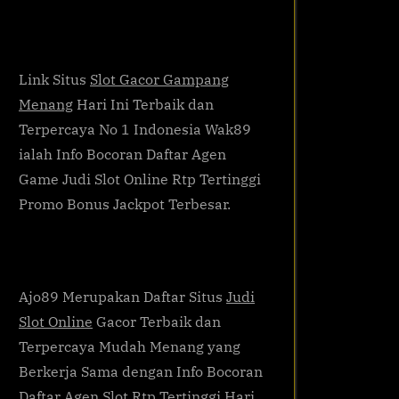
Link Situs
Slot Gacor Gampang
Menang
Hari Ini Terbaik dan
Terpercaya No 1 Indonesia Wak89
ialah Info Bocoran Daftar Agen
Game Judi Slot Online Rtp Tertinggi
Promo Bonus Jackpot Terbesar.
Ajo89 Merupakan Daftar Situs
Judi
Slot Online
Gacor Terbaik dan
Terpercaya Mudah Menang yang
Berkerja Sama dengan Info Bocoran
Daftar Agen Slot Rtp Tertinggi Hari