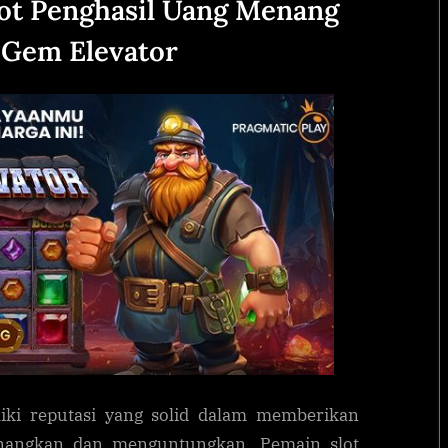
ot Penghasil Uang Menang
Gem Elevator
ki reputasi yang solid dalam memberikan
nangkan dan menguntungkan. Pemain slot