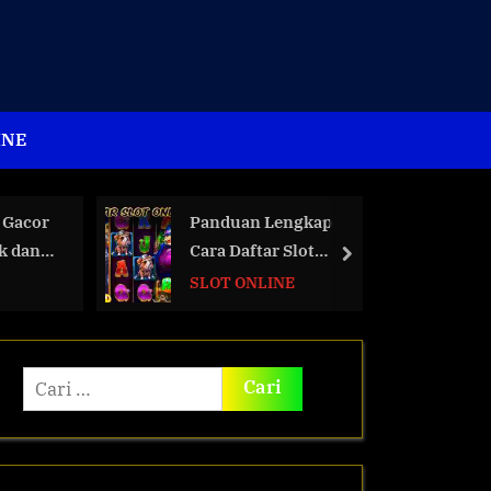
INE
engkap
Gem Elevator – Situs
Slot
Slot Gacor Online
next
gan Mudah
Terbaik dan
NE
SLOT ONLINE
ke
Terpercaya
Cari
untuk: