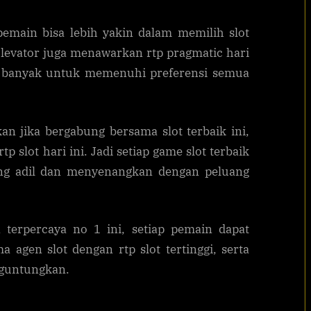
, pemain bisa lebih yakin dalam memilih slot
levator juga menawarkan rtp pragmatic hari
ih banyak untuk memenuhi preferensi semua
an jika bergabung bersama slot terbaik ini,
p slot hari ini. Jadi setiap game slot terbaik
g adil dan menyenangkan dengan peluang
n terpercaya no 1 ini, setiap pemain dapat
agen slot dengan rtp slot tertinggi, serta
nguntungkan.