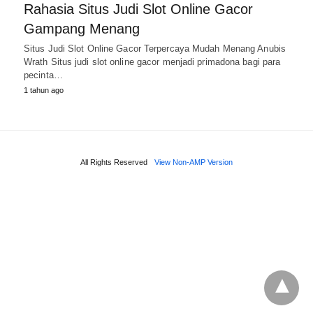
Rahasia Situs Judi Slot Online Gacor
Gampang Menang
Situs Judi Slot Online Gacor Terpercaya Mudah Menang Anubis
Wrath Situs judi slot online gacor menjadi primadona bagi para
pecinta…
1 tahun ago
All Rights Reserved
View Non-AMP Version