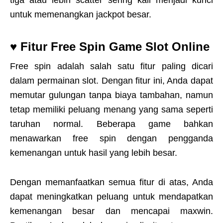
tiga atau lebih scatter sering kali menjadi kunci
untuk memenangkan jackpot besar.
♥ Fitur Free Spin Game Slot Online
Free spin adalah salah satu fitur paling dicari
dalam permainan slot. Dengan fitur ini, Anda dapat
memutar gulungan tanpa biaya tambahan, namun
tetap memiliki peluang menang yang sama seperti
taruhan normal. Beberapa game bahkan
menawarkan free spin dengan pengganda
kemenangan untuk hasil yang lebih besar.
Dengan memanfaatkan semua fitur di atas, Anda
dapat meningkatkan peluang untuk mendapatkan
kemenangan besar dan mencapai maxwin.