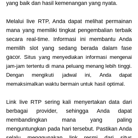
yang baik dan hasil kemenangan yang nyata.
Melalui live RTP, Anda dapat melihat permainan
mana yang memiliki tingkat pengembalian terbaik
secara real-time. Informasi ini membantu Anda
memilih slot yang sedang berada dalam fase
gacor. S
itus yang menyediakan informasi mengenai
jam-jam tertentu di mana peluang menang lebih tinggi.
Dengan mengikuti jadwal ini, Anda dapat
memaksimalkan waktu bermain untuk hasil optimal.
Link live RTP sering kali menyertakan data dari
berbagai provider, sehingga Anda dapat
membandingkan mana yang paling
menguntungkan pada hari tersebut. Pastikan Anda
selalu menggunakan link resmi dari situs