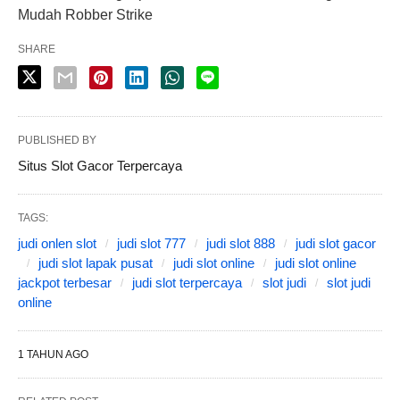
Mudah Robber Strike
SHARE
PUBLISHED BY
Situs Slot Gacor Terpercaya
TAGS:
judi onlen slot
judi slot 777
judi slot 888
judi slot gacor
judi slot lapak pusat
judi slot online
judi slot online
jackpot terbesar
judi slot terpercaya
slot judi
slot judi
online
1 TAHUN AGO