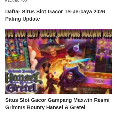
RELATED POST
Daftar Situs Slot Gacor Terpercaya 2026
Paling Update
Situs Slot Gacor Gampang Maxwin Resmi
Grimms Bounty Hansel & Gretel