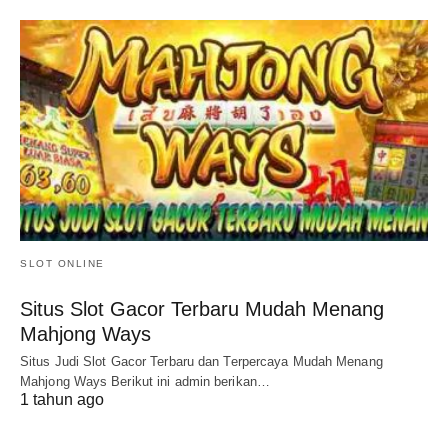
SLOT ONLINE
Situs Slot Gacor Terbaru Mudah Menang
Mahjong Ways
Situs Judi Slot Gacor Terbaru dan Terpercaya Mudah Menang
Mahjong Ways Berikut ini admin berikan…
1 tahun ago