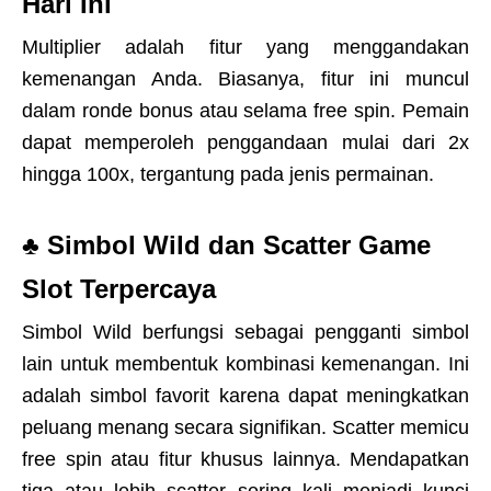
Hari Ini
Multiplier adalah fitur yang menggandakan
kemenangan Anda. Biasanya, fitur ini muncul
dalam ronde bonus atau selama free spin. Pemain
dapat memperoleh penggandaan mulai dari 2x
hingga 100x, tergantung pada jenis permainan.
♣ Simbol Wild dan Scatter Game
Slot Terpercaya
Simbol Wild berfungsi sebagai pengganti simbol
lain untuk membentuk kombinasi kemenangan. Ini
adalah simbol favorit karena dapat meningkatkan
peluang menang secara signifikan. Scatter memicu
free spin atau fitur khusus lainnya. Mendapatkan