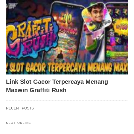
Link Slot Gacor Terpercaya Menang
Maxwin Graffiti Rush
RECENT POSTS
SLOT ONLINE