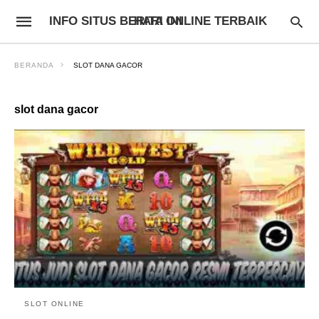
INFO SITUS BERITA ONLINE TERBAIK HARI INI
BERANDA
SLOT DANA GACOR
slot dana gacor
SLOT ONLINE