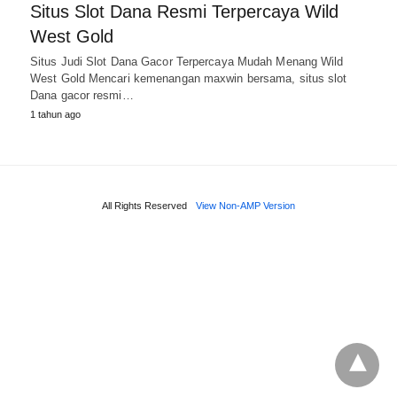
Situs Slot Dana Resmi Terpercaya Wild
West Gold
Situs Judi Slot Dana Gacor Terpercaya Mudah Menang Wild
West Gold Mencari kemenangan maxwin bersama, situs slot
Dana gacor resmi…
1 tahun ago
All Rights Reserved
View Non-AMP Version